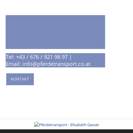
Pferdetransport -
Elisabeth Gasser
Alles rund um den
Pferdetransport & Pferdesport
Tel: +43 / 676 / 921 98 97 |
Email: info@pferdetransport.co.at
KONTAKT
Navigation