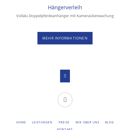
Hängerverleih
Vollalu Doppelpferdeanhänger mit Kameraüberwachung
MEHR INFORMATIONEN
Facebook
NAVIGATION
HOME
LEISTUNGEN
PREISE
WIR ÜBER UNS
BLOG
ÜBERSPRINGEN
KONTAKT